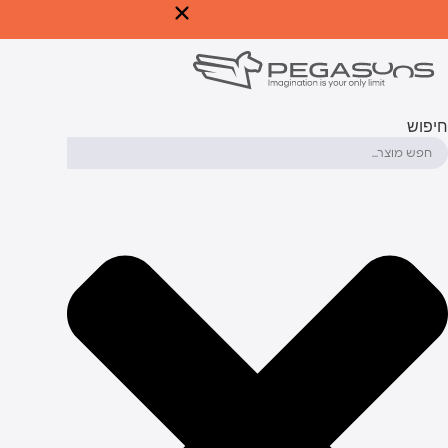
לג
תוכן
יפוש