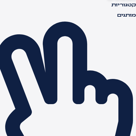
טגוריות
ותגים