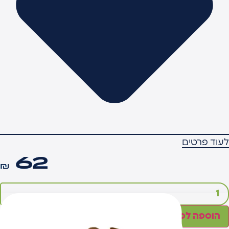
עוד פרטים
62
₪
מות
ל
ארז
הוספה לסל
לי
שת