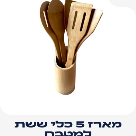
יכותיים
במבוק
מטבח
מארז 5 כלי ששת
למטבח