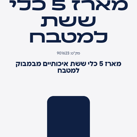
מארז 5 כלי
ששת
למטבח
מק"ט: 901623
מארז 5 כלי ששת איכותיים מבמבוק
למטבח