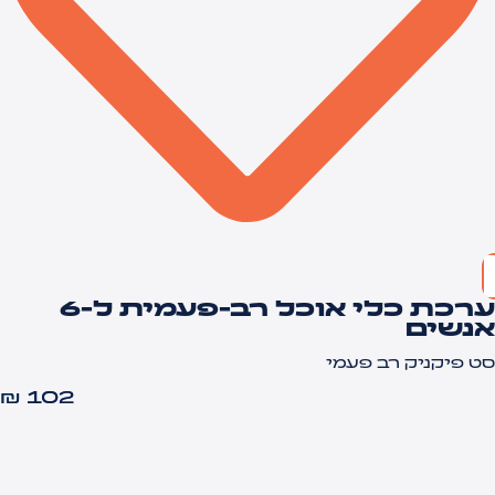
ערכת כלי אוכל רב-פעמית ל-6
נשים
ט פיקניק רב פעמי
₪
102