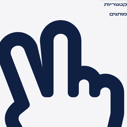
טגוריות
ותגים