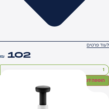
עוד פרטים
102
₪
מות
ל
וצץ
חיצה
הוספה לסל
דני
ב-שימושי
יכותי