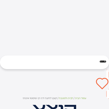
עמוד הבית
/
לבית ולמטבח
/ קוצץ לחיצה ידני רב-שימושי איכותי
קוצץ