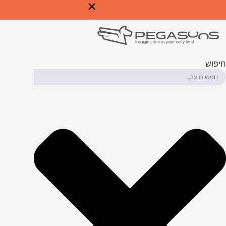
לג
תוכן
יפוש