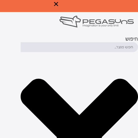
לג
תוכן
יפוש