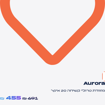
Auror
זוודת טרולי קשיחה 20 אינץ'
455
המחיר
ה
₪
₪
691
המקורי
ה