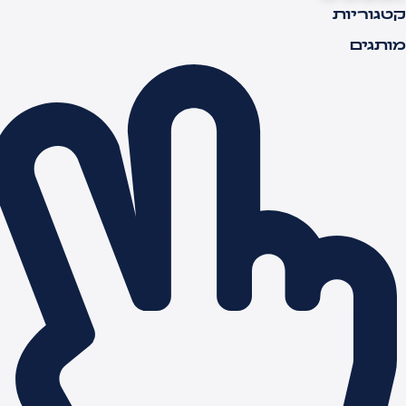
טגוריות
ותגים