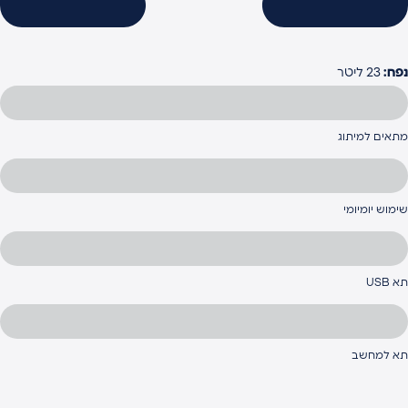
פח:
23 ליטר
תאים למיתוג
ימוש יומיומי
א USB
א למחשב