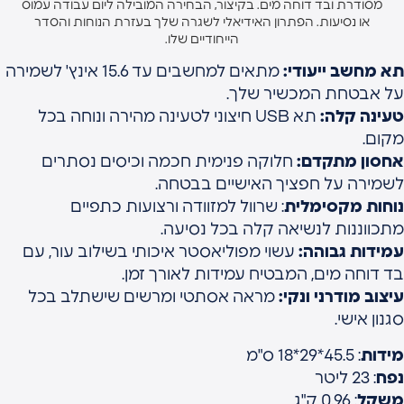
מסודרת ובד דוחה מים. בקיצור, הבחירה המובילה ליום עבודה עמוס
או נסיעות. הפתרון האידיאלי לשגרה שלך בעזרת הנוחות והסדר
הייחודיים שלו.
א מחשב ייעודי:
מתאים למחשבים עד 15.6 אינץ' לשמירה
ל אבטחת המכשיר שלך.
עינה קלה:
תא USB חיצוני לטעינה מהירה ונוחה בכל
קום.
חסון מתקדם:
חלוקה פנימית חכמה וכיסים נסתרים
שמירה על חפציך האישיים בבטחה.
וחות מקסימלית
: שרוול למזוודה ורצועות כתפיים
תכווננות לנשיאה קלה בכל נסיעה.
מידות גבוהה:
עשוי מפוליאסטר איכותי בשילוב עור, עם
ד דוחה מים, המבטיח עמידות לאורך זמן.
יצוב מודרני ונקי:
מראה אסתטי ומרשים שישתלב בכל
גנון אישי.
ידות
: 45.5*29*18 ס"מ
פח
: 23 ליטר
שקל
: 0.96 ק"ג