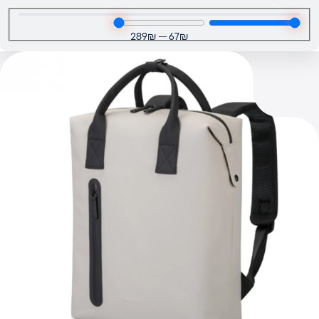
289
₪
—
67
₪