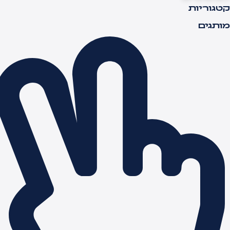
טגוריות
ותגים