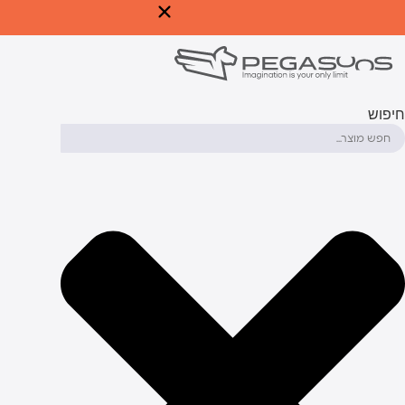
לג
תוכן
יפוש